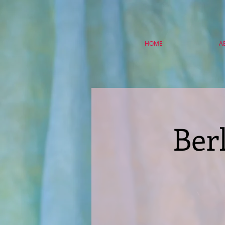
HOME
A
Ber